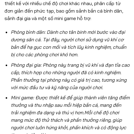
thiết kế với nhiều chế độ chơi khác nhau, phân cấp từ
đơn giản đến phức tạp, bao gồm sảnh bắn cá bình dân,
sảnh đại gia và một số mini game hỗ trợ:
Phòng bình dân: Dành cho tân binh mới bước vào đại
dương săn cá. Tại đây, người chơi sử dụng vũ khí cơ
bản để hạ gục con mồi và tích lũy kinh nghiệm, chuẩn
bị cho các phòng chơi khó hơn.
Phòng đại gia: Phòng này trang bị vũ khí và đạn tỉa cao
cấp, thích hợp cho những người đã có kinh nghiệm.
Phần thưởng tại phòng này có giá trị cao, tương xứng
với mức đầu tư và kỹ năng của người chơi.
Mini game: Được thiết kế để giúp thành viên tăng điểm
thưởng và thu nhập sau mỗi hiệp bắn cá, mang đến
trải nghiệm đa dạng và thú vị hơn.Mỗi chế độ chơi
mang mức độ thử thách và phần thưởng riêng, giúp
người chơi luôn hứng khởi, phấn khích và có động lực