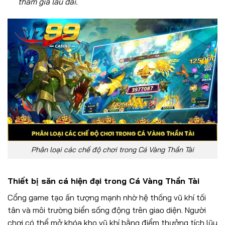
tham gia lâu dài.
Phân loại các chế độ chơi trong Cá Vàng Thần Tài
Thiết bị săn cá hiện đại trong Cá Vàng Thần Tài
Cổng game tạo ấn tượng mạnh nhờ hệ thống vũ khí tối
tân và môi trường biển sống động trên giao diện. Người
chơi có thể mở khóa kho vũ khí bằng điểm thưởng tích lũy