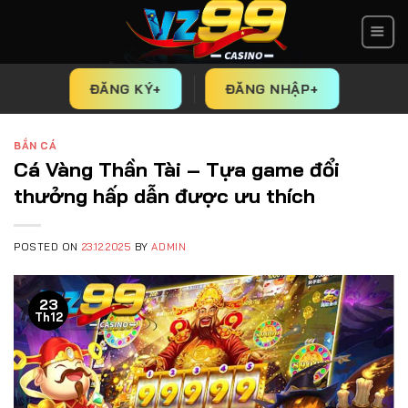
Skip
to
content
ĐĂNG KÝ+
ĐĂNG NHẬP+
BẮN CÁ
Cá Vàng Thần Tài – Tựa game đổi
thưởng hấp dẫn được ưu thích
POSTED ON
23.12.2025
BY
ADMIN
23
Th12