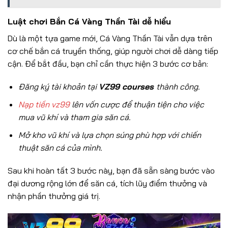
Luật chơi Bắn Cá Vàng Thần Tài dễ hiểu
Dù là một tựa game mới, Cá Vàng Thần Tài vẫn dựa trên
cơ chế bắn cá truyền thống, giúp người chơi dễ dàng tiếp
cận. Để bắt đầu, bạn chỉ cần thực hiện 3 bước cơ bản:
Đăng ký tài khoản tại
VZ99 courses
thành công.
Nạp tiền vz99
lên vốn cược để thuận tiện cho việc
mua vũ khí và tham gia săn cá.
Mở kho vũ khí và lựa chọn súng phù hợp với chiến
thuật săn cá của mình.
Sau khi hoàn tất 3 bước này, bạn đã sẵn sàng bước vào
đại dương rộng lớn để săn cá, tích lũy điểm thưởng và
nhận phần thưởng giá trị.