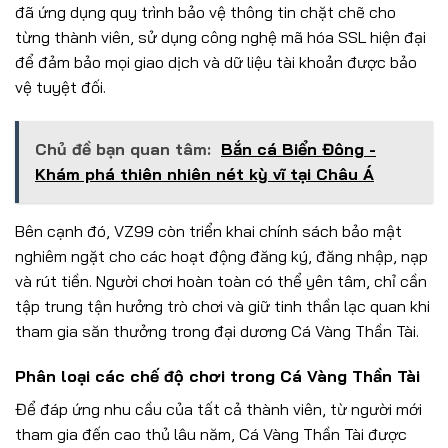
đã ứng dụng quy trình bảo vệ thông tin chặt chẽ cho
từng thành viên, sử dụng công nghệ mã hóa SSL hiện đại
để đảm bảo mọi giao dịch và dữ liệu tài khoản được bảo
vệ tuyệt đối.
Chủ đề bạn quan tâm:
Bắn cá Biển Đông -
Khám phá thiên nhiên nét kỳ vĩ tại Châu Á
Bên cạnh đó, VZ99 còn triển khai chính sách bảo mật
nghiêm ngặt cho các hoạt động đăng ký, đăng nhập, nạp
và rút tiền. Người chơi hoàn toàn có thể yên tâm, chỉ cần
tập trung tận hưởng trò chơi và giữ tinh thần lạc quan khi
tham gia săn thưởng trong đại dương Cá Vàng Thần Tài.
Phân loại các chế độ chơi trong Cá Vàng Thần Tài
Để đáp ứng nhu cầu của tất cả thành viên, từ người mới
tham gia đến cao thủ lâu năm, Cá Vàng Thần Tài được