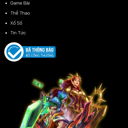
Game Bài
Thể Thao
Xổ Số
Tin Tức