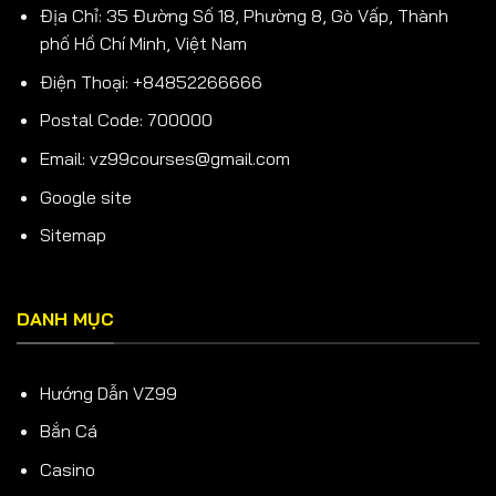
Địa Chỉ:
35 Đường Số 18, Phường 8, Gò Vấp, Thành
phố Hồ Chí Minh, Việt Nam
Điện Thoại: +84852266666
Postal Code: 700000
Email:
vz99courses@gmail.com
Google site
Sitemap
DANH MỤC
Hướng Dẫn VZ99
Bắn Cá
Casino