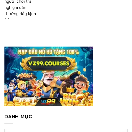
người chơi trải
nghiệm săn
thưởng đầy kịch
[...]
DANH MỤC
DANH