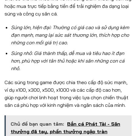
hoặc mua trực tiếp bằng tiền để trải nghiệm đa dạng loại
súng và công cụ săn cá.
Súng lớn, hiện đại: Thường có giá cao và sử dụng kèm
đạn mạnh, mang lại sức sát thương lớn, thích hợp cho
những con mồi giá trị cao.
Súng nhỏ: Giá thành thấp, dễ mua và tiêu hao ít đạn
hơn, phù hợp với tân thủ hoặc khi săn những con cá
nhỏ.
Các súng trong game được chia theo cấp độ sức mạnh,
ví dụ x100, x300, x500, x1000 và các cấp độ cao hơn,
giúp người chơi linh hoạt trong việc lựa chọn chiến thuật
săn cá phù hợp với kinh nghiệm và ngân sách của mình.
Chủ đề bạn quan tâm:
Bắn cá Phát Tài - Săn
thưởng đã tay, phần thưởng ngập tràn