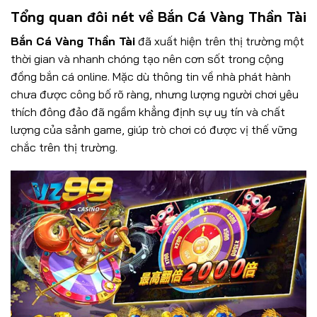
Tổng quan đôi nét về Bắn Cá Vàng Thần Tài
Bắn Cá Vàng Thần Tài
đã xuất hiện trên thị trường một
thời gian và nhanh chóng tạo nên cơn sốt trong cộng
đồng bắn cá online. Mặc dù thông tin về nhà phát hành
chưa được công bố rõ ràng, nhưng lượng người chơi yêu
thích đông đảo đã ngầm khẳng định sự uy tín và chất
lượng của sảnh game, giúp trò chơi có được vị thế vững
chắc trên thị trường.