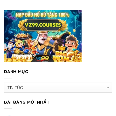
DANH MỤC
DANH
MỤC
BÀI ĐĂNG MỚI NHẤT