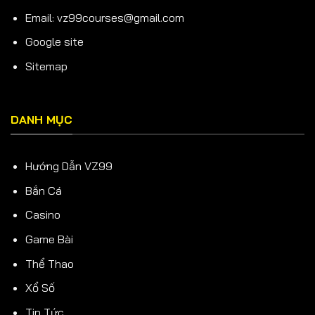
Email:
vz99courses@gmail.com
Google site
Sitemap
DANH MỤC
Hướng Dẫn VZ99
Bắn Cá
Casino
Game Bài
Thể Thao
Xổ Số
Tin Tức