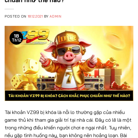
POSTED ON
18.12.2021
BY
ADMIN
18
Th12
Tài khoản VZ99 bị khóa là nỗi lo thường gặp của nhiều
game thủ khi tham gia giải trí tại nhà cái. Đây có lẽ là một
trong những điều khiến người chơi e ngại nhất. Tuy nhiên,
nếu gặp tình huống này, bạn không nên hoảng loạn. Bài