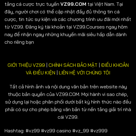
tảng cá cược trực tuyến
VZ99.COM
tại Việt Nam. Tại
đây, người chơi có thể cập nhật đầy đủ thông tin cá
cược, tin tức sự kiện và các chương trình ưu đãi mới nhất
từ VZ99. Đăng ký tài khoản tại VZ99.Courses ngay hôm
nay để nhận ngay những khuyến mãi siêu hấp dẫn dành
cho riêng bạn
GIỚI THIỆU VZ99
|
CHÍNH SÁCH BẢO MẬT
|
ĐIỀU KHOẢN
VÀ ĐIỀU KIỆN
|
LIÊN HỆ VỚI CHÚNG TÔI
Tất cả hình ảnh và nội dung văn bản trên website này
thuộc bản quyền của VZ99.COM. Mọi hành vi sao chép,
sử dụng lại hoặc phân phối dưới bất kỳ hình thức nào đều
phải có sự cho phép bằng văn bản từ nền tảng giải trí nhà
cái VZ99.
Hashtag: #vz99 #vz99 casino #vz_99 #vz999