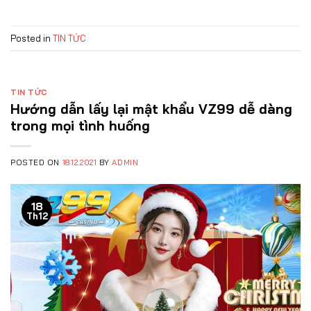
Posted in
TIN TỨC
TIN TỨC
Hướng dẫn lấy lại mật khẩu VZ99 dễ dàng
trong mọi tình huống
POSTED ON
18.12.2021
BY
ADMIN
18
Th12