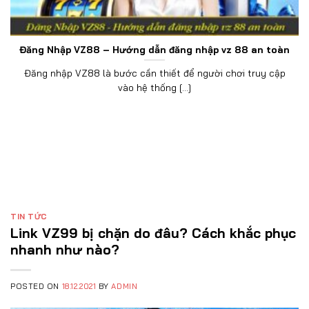
Đăng Nhập VZ88 – Hướng dẫn đăng nhập vz 88 an toàn
Đăng nhập VZ88 là bước cần thiết để người chơi truy cập
vào hệ thống [...]
TIN TỨC
Link VZ99 bị chặn do đâu? Cách khắc phục
nhanh như nào?
POSTED ON
18.12.2021
BY
ADMIN