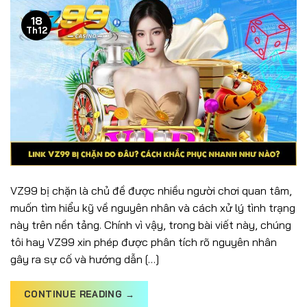
18
Th12
VZ99 bị chặn là chủ đề được nhiều người chơi quan tâm,
muốn tìm hiểu kỹ về nguyên nhân và cách xử lý tình trạng
này trên nền tảng. Chính vì vậy, trong bài viết này, chúng
tôi hay VZ99 xin phép được phân tích rõ nguyên nhân
gây ra sự cố và hướng dẫn […]
CONTINUE READING
→