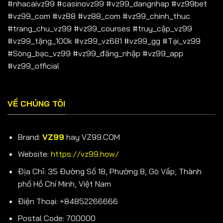
#nhacaivz99 #casinovz99 #vz99_dangnhap #vz99bet
#vz99_com #vz88 #vz88_com #vz99_chinh_thuc
#trang_chu_vz99 #vz99_courses #truy_cập_vz99
#vz99_tặng_100k #vz99_vz681 #vz99_gg #Tại_vz99
#Sòng_bạc_vz99 #vz99_đăng_nhập #vz99_app
#vz99_official
VỀ CHÚNG TÔI
Brand:
VZ99
hay VZ99.COM
Website:
https://vz99.how/
Địa Chỉ:
35 Đường Số 18, Phường 8, Gò Vấp, Thành
phố Hồ Chí Minh, Việt Nam
Điện Thoại: +84852266666
Postal Code: 700000