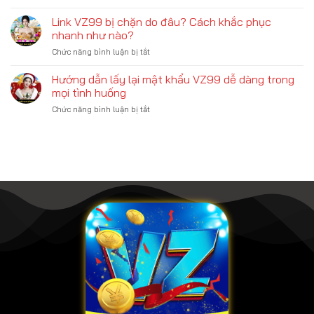
Hướng
dễ
được
dẫn
Link VZ99 bị chặn do đâu? Cách khắc phục
dàng,
ngay
đăng
tối
nhanh như nào?
ký
ưu
ở
Chức năng bình luận bị tắt
VZ99
trải
Link
nhanh,
nghiệm
VZ99
Hướng dẫn lấy lại mật khẩu VZ99 dễ dàng trong
chuẩn
bị
xác
mọi tình huống
chặn
và
ở
Chức năng bình luận bị tắt
do
thuận
Hướng
đâu?
tiện
dẫn
Cách
nhất
lấy
khắc
lại
phục
mật
nhanh
khẩu
như
VZ99
nào?
dễ
dàng
trong
mọi
tình
huống