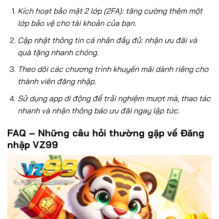
Kích hoạt bảo mật 2 lớp (2FA): tăng cường thêm một
lớp bảo vệ cho tài khoản của bạn.
Cập nhật thông tin cá nhân đầy đủ: nhận ưu đãi và
quà tặng nhanh chóng.
Theo dõi các chương trình khuyến mãi dành riêng cho
thành viên đăng nhập.
Sử dụng app di động để trải nghiệm mượt mà, thao tác
nhanh và nhận thông báo ưu đãi ngay lập tức.
FAQ – Những câu hỏi thường gặp về Đăng
nhập VZ99