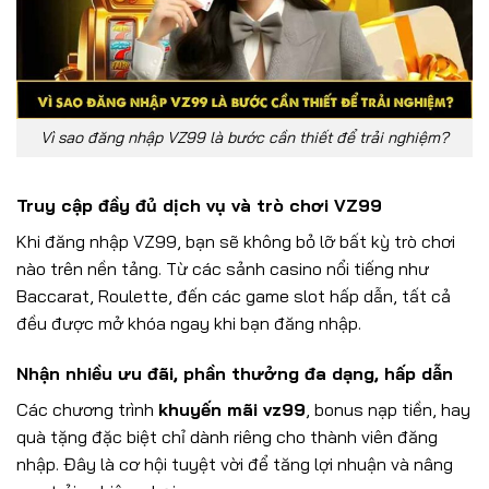
Vì sao đăng nhập VZ99 là bước cần thiết để trải nghiệm?
Truy cập đầy đủ dịch vụ và trò chơi VZ99
Khi đăng nhập VZ99, bạn sẽ không bỏ lỡ bất kỳ trò chơi
nào trên nền tảng. Từ các sảnh casino nổi tiếng như
Baccarat, Roulette, đến các game slot hấp dẫn, tất cả
đều được mở khóa ngay khi bạn đăng nhập.
Nhận nhiều ưu đãi, phần thưởng đa dạng, hấp dẫn
Các chương trình
khuyến mãi vz99
, bonus nạp tiền, hay
quà tặng đặc biệt chỉ dành riêng cho thành viên đăng
nhập. Đây là cơ hội tuyệt vời để tăng lợi nhuận và nâng