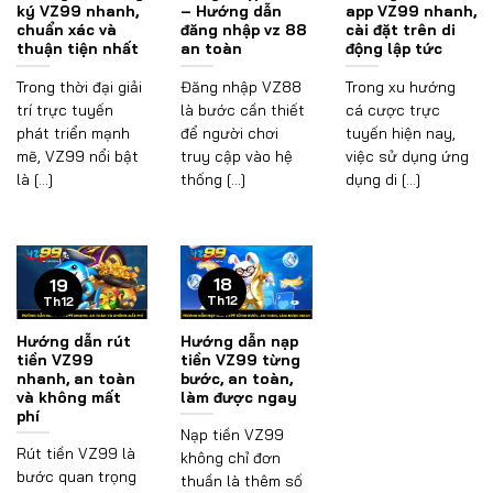
ký VZ99 nhanh,
– Hướng dẫn
app VZ99 nhanh,
chuẩn xác và
đăng nhập vz 88
cài đặt trên di
thuận tiện nhất
an toàn
động lập tức
Trong thời đại giải
Đăng nhập VZ88
Trong xu hướng
trí trực tuyến
là bước cần thiết
cá cược trực
phát triển mạnh
để người chơi
tuyến hiện nay,
mẽ, VZ99 nổi bật
truy cập vào hệ
việc sử dụng ứng
là [...]
thống [...]
dụng di [...]
18
19
Th12
Th12
Hướng dẫn rút
Hướng dẫn nạp
tiền VZ99
tiền VZ99 từng
nhanh, an toàn
bước, an toàn,
và không mất
làm được ngay
phí
Nạp tiền VZ99
Rút tiền VZ99 là
không chỉ đơn
bước quan trọng
thuần là thêm số