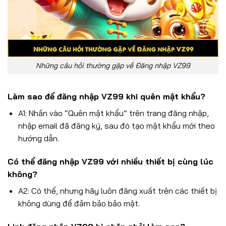
Những câu hỏi thường gặp về Đăng nhập VZ99
Làm sao để đăng nhập VZ99 khi quên mật khẩu?
A1: Nhấn vào “Quên mật khẩu” trên trang đăng nhập,
nhập email đã đăng ký, sau đó tạo mật khẩu mới theo
hướng dẫn.
Có thể đăng nhập VZ99 với nhiều thiết bị cùng lúc
không?
A2: Có thể, nhưng hãy luôn đăng xuất trên các thiết bị
không dùng để đảm bảo bảo mật.