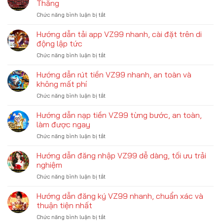
chơi
Thắng
ẵm
Tài
và
thưởng
ở
Chức năng bình luận bị tắt
–
Mẹo
lớn
Chia
Tựa
chơi
Sẻ
Hướng dẫn tải app VZ99 nhanh, cài đặt trên di
game
chiến
Mẹo
đổi
động lập tức
thắng
Chơi
thưởng
ở
Chức năng bình luận bị tắt
Roulette
hấp
Hướng
VZ99
dẫn
dẫn
Hướng dẫn rút tiền VZ99 nhanh, an toàn và
Giúp
được
tải
Bạn
không mất phí
ưu
app
Chiến
thích
ở
Chức năng bình luận bị tắt
VZ99
Thắng
Hướng
nhanh,
dẫn
Hướng dẫn nạp tiền VZ99 từng bước, an toàn,
cài
rút
đặt
làm được ngay
tiền
trên
ở
Chức năng bình luận bị tắt
VZ99
di
Hướng
nhanh,
động
dẫn
Hướng dẫn đăng nhập VZ99 dễ dàng, tối ưu trải
an
lập
nạp
toàn
nghiệm
tức
tiền
và
ở
Chức năng bình luận bị tắt
VZ99
không
Hướng
từng
mất
dẫn
Hướng dẫn đăng ký VZ99 nhanh, chuẩn xác và
bước,
phí
đăng
an
thuận tiện nhất
nhập
toàn,
ở
Chức năng bình luận bị tắt
VZ99
làm