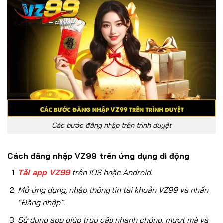
Các bước đăng nhập trên trình duyệt
Cách đăng nhập VZ99 trên ứng dụng di động
Tải app VZ99
trên iOS hoặc Android.
Mở ứng dụng, nhập thông tin tài khoản VZ99 và nhấn
“Đăng nhập”.
Sử dụng app giúp truy cập nhanh chóng, mượt mà và