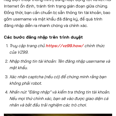
Internet ổn định, tránh tình trạng gián đoạn giữa chừng.
Đồng thời, bạn cần chuẩn bị sẵn thông tin tài khoản, bao
gồm username và mật khẩu đã đăng ký, để quá trình
đăng nhập diễn ra nhanh chóng và chính xác.
Các bước đăng nhập trên trình duyệt
Truy cập trang chủ
https://vz99.how/
chính thức
của VZ99.
Nhập thông tin tài khoản: Tên đăng nhập username và
mật khẩu.
Xác nhận captcha (nếu có) để chứng minh rằng bạn
không phải robot.
Nhấn nút “Đăng nhập” và kiểm tra thông tin tài khoản.
Nếu mọi thứ chính xác, bạn sẽ vào được giao diện cá
nhân và bắt đầu trải nghiệm các trò chơi.