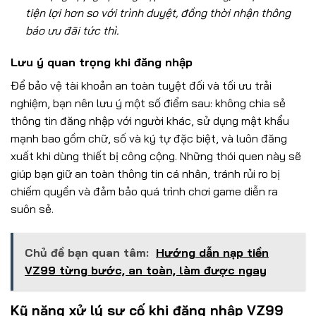
tiện lợi hơn so với trình duyệt, đồng thời nhận thông
báo ưu đãi tức thì.
Lưu ý quan trọng khi đăng nhập
Để bảo vệ tài khoản an toàn tuyệt đối và tối ưu trải
nghiệm, bạn nên lưu ý một số điểm sau: không chia sẻ
thông tin đăng nhập với người khác, sử dụng mật khẩu
mạnh bao gồm chữ, số và ký tự đặc biệt, và luôn đăng
xuất khi dùng thiết bị công cộng. Những thói quen này sẽ
giúp bạn giữ an toàn thông tin cá nhân, tránh rủi ro bị
chiếm quyền và đảm bảo quá trình chơi game diễn ra
suôn sẻ.
Chủ đề bạn quan tâm:
Hướng dẫn nạp tiền
VZ99 từng bước, an toàn, làm được ngay
Kỹ năng xử lý sự cố khi đăng nhập VZ99