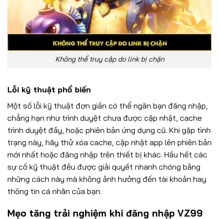
Không thể truy cập do link bị chặn
Lỗi kỹ thuật phổ biến
Một số lỗi kỹ thuật đơn giản có thể ngăn bạn đăng nhập,
chẳng hạn như trình duyệt chưa được cập nhật, cache
trình duyệt đầy, hoặc phiên bản ứng dụng cũ. Khi gặp tình
trạng này, hãy thử xóa cache, cập nhật app lên phiên bản
mới nhất hoặc đăng nhập trên thiết bị khác. Hầu hết các
sự cố kỹ thuật đều được giải quyết nhanh chóng bằng
những cách này mà không ảnh hưởng đến tài khoản hay
thông tin cá nhân của bạn.
Mẹo tăng trải nghiệm khi đăng nhập VZ99