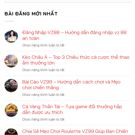
MỤC
BÀI ĐĂNG MỚI NHẤT
Đăng Nhập VZ88 – Hướng dẫn đăng nhập vz 88
an toàn
ở
Chức năng bình luận bị tắt
Đăng
Nhập
Kèo Châu Á – Top 3 Chiêu thức cá cược thể thao
VZ88
ẵm thưởng lớn
–
ở
Chức năng bình luận bị tắt
Hướng
Kèo
dẫn
Châu
Bài Cào VZ99 – Hướng dẫn cách chơi và Mẹo
đăng
Á
nhập
chơi chiến thắng
–
vz
ở
Chức năng bình luận bị tắt
Top
88
Bài
3
an
Cào
Cá Vàng Thần Tài – Tựa game đổi thưởng hấp
Chiêu
toàn
VZ99
thức
dẫn được ưu thích
–
cá
ở
Chức năng bình luận bị tắt
Hướng
cược
Cá
dẫn
thể
Vàng
Chia Sẻ Mẹo Chơi Roulette VZ99 Giúp Bạn Chiến
cách
thao
Thần