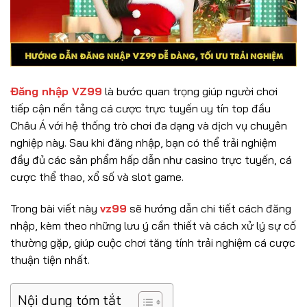
Đăng nhập VZ99
là bước quan trọng giúp người chơi
tiếp cận nền tảng cá cược trực tuyến uy tín top đầu
Châu Á với hệ thống trò chơi đa dạng và dịch vụ chuyên
nghiệp này. Sau khi đăng nhập, bạn có thể trải nghiệm
đầy đủ các sản phẩm hấp dẫn như casino trực tuyến, cá
cược thể thao, xổ số và slot game.
Trong bài viết này
vz99
sẽ hướng dẫn chi tiết cách đăng
nhập, kèm theo những lưu ý cần thiết và cách xử lý sự cố
thường gặp, giúp cuộc chơi tăng tính trải nghiệm cá cược
thuận tiện nhất.
Nội dung tóm tắt