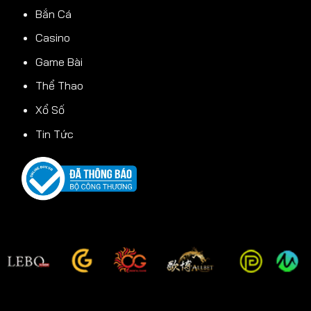
Bắn Cá
Casino
Game Bài
Thể Thao
Xổ Số
Tin Tức