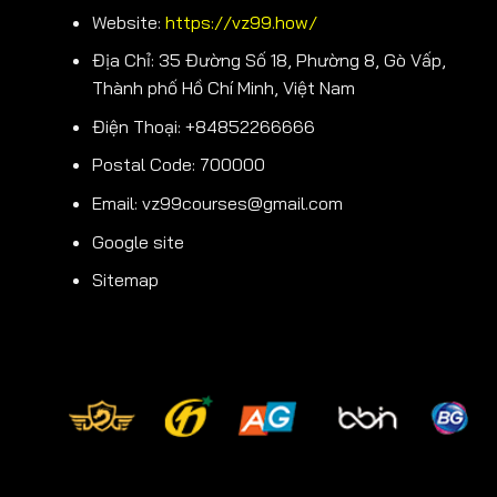
Website:
https://vz99.how/
Địa Chỉ:
35 Đường Số 18, Phường 8, Gò Vấp,
Thành phố Hồ Chí Minh, Việt Nam
Điện Thoại: +84852266666
Postal Code: 700000
Email:
vz99courses@gmail.com
Google site
Sitemap