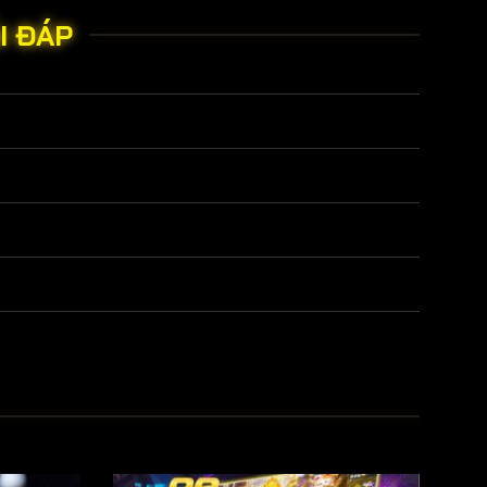
I ĐÁP