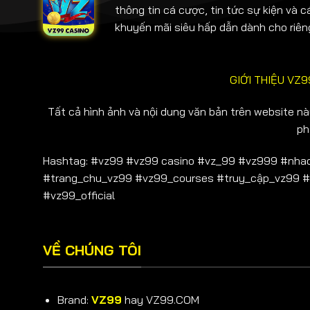
thông tin cá cược, tin tức sự kiện và
khuyến mãi siêu hấp dẫn dành cho riên
GIỚI THIỆU VZ9
Tất cả hình ảnh và nội dung văn bản trên website n
ph
Hashtag: #vz99 #vz99 casino #vz_99 #vz999 #nh
#trang_chu_vz99 #vz99_courses #truy_cập_vz99 
#vz99_official
VỀ CHÚNG TÔI
Brand:
VZ99
hay VZ99.COM