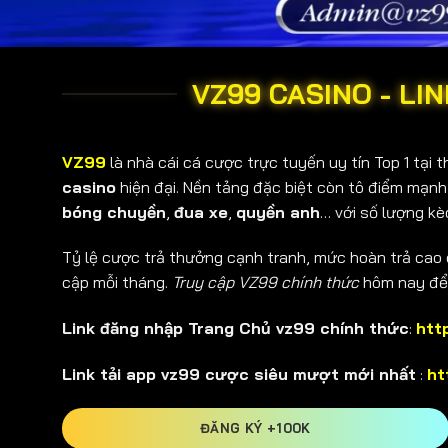
VZ99 CASINO - LI
VZ99
là nhà cái cá cược trực tuyến uy tín Top 1 tại 
casino
hiện đại. Nền tảng đặc biệt còn tô điểm mạnh 
bóng chuyền
,
đua xe
,
quyền anh
… với số lượng kè
Tỷ lệ cược trả thưởng cạnh tranh, mức hoàn trả cao
cập mỗi tháng.
Truy cập VZ99 chính thức
hôm nay để 
Link đăng nhập Trang Chủ vz99 chính thức
:
htt
Link tải app vz99 cược siêu mượt mới nhất
:
ht
ĐĂNG KÝ +100K