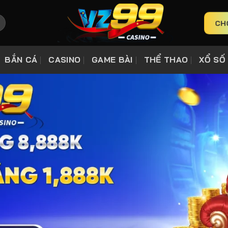
CH
BẮN CÁ
CASINO
GAME BÀI
THỂ THAO
XỔ SỐ