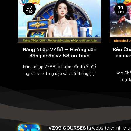
07
14
Th3
Th1
u
Đăng Nhập VZ88 – Hướng dẫn
Kèo Ch
h
đăng nhập vz 88 an toàn
cá cư
Đăng nhập VZ88 là bước cần thiết để
 khi
Kèo Châ
người chơi truy cập vào hệ thống [...]
loại 
VZ99 COURSES
là website chính thứ