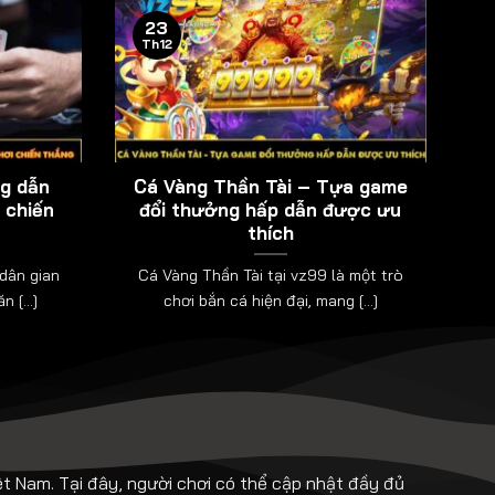
23
Th12
g dẫn
Cá Vàng Thần Tài – Tựa game
 chiến
đổi thưởng hấp dẫn được ưu
thích
 dân gian
Cá Vàng Thần Tài tại vz99 là một trò
 [...]
chơi bắn cá hiện đại, mang [...]
ệt Nam. Tại đây, người chơi có thể cập nhật đầy đủ