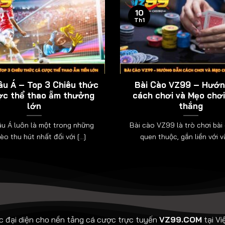
10
Th1
âu Á – Top 3 Chiêu thức
Bài Cào VZ99 – Hướn
ợc thể thao ẵm thưởng
cách chơi và Mẹo chơi
lớn
thắng
u Á luôn là một trong những
Bài cào VZ99 là trò chơi bài
kèo thu hút nhất đối với [...]
quen thuộc, gắn liền với văn
c đại diện cho nền tảng cá cược trực tuyến
VZ99.COM
tại Vi