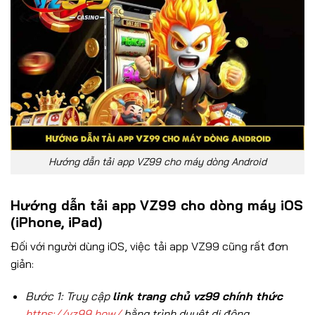
Hướng dẫn tải app VZ99 cho máy dòng Android
Hướng dẫn tải app VZ99 cho dòng máy iOS
(iPhone, iPad)
Đối với người dùng iOS, việc tải app VZ99 cũng rất đơn
giản:
Bước 1: Truy cập
link trang chủ vz99 chính thức
https://vz99.how/
bằng trình duyệt di động