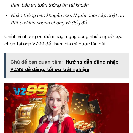
đảm bảo an toàn thông tin tài khoản.
Nhận thông báo khuyến mãi: Người chơi cập nhật ưu
đãi, sự kiện nhanh chóng và đầy đủ.
Chính vì những ưu điểm này, ngày càng nhiều người lựa
chọn tải app VZ99 để tham gia cá cược lâu dài.
Chủ đề bạn quan tâm:
Hướng dẫn đăng nhập
VZ99 dễ dàng, tối ưu trải nghiệm