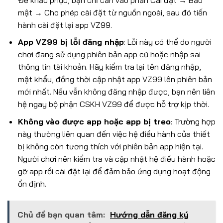
mật → Cho phép cài đặt từ nguồn ngoài, sau đó tiến
hành cài đặt lại app VZ99.
App VZ99 bị lỗi đăng nhập
: Lỗi này có thể do người
chơi đang sử dụng phiên bản app cũ hoặc nhập sai
thông tin tài khoản. Hãy kiểm tra lại tên đăng nhập,
mật khẩu, đồng thời cập nhật app VZ99 lên phiên bản
mới nhất. Nếu vẫn không đăng nhập được, bạn nên liên
hệ ngay bộ phận CSKH VZ99 để được hỗ trợ kịp thời.
Không vào được app hoặc app bị treo
: Trường hợp
này thường liên quan đến việc hệ điều hành của thiết
bị không còn tương thích với phiên bản app hiện tại.
Người chơi nên kiểm tra và cập nhật hệ điều hành hoặc
gỡ app rồi cài đặt lại để đảm bảo ứng dụng hoạt động
ổn định.
Chủ đề bạn quan tâm:
Hướng dẫn đăng ký