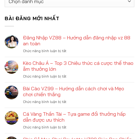
MỤC
BÀI ĐĂNG MỚI NHẤT
Đăng Nhập VZ88 – Hướng dẫn đăng nhập vz 88
an toàn
ở
Chức năng bình luận bị tắt
Đăng
Nhập
Kèo Châu Á – Top 3 Chiêu thức cá cược thể thao
VZ88
ẵm thưởng lớn
–
ở
Chức năng bình luận bị tắt
Hướng
Kèo
dẫn
Châu
Bài Cào VZ99 – Hướng dẫn cách chơi và Mẹo
đăng
Á
nhập
chơi chiến thắng
–
vz
ở
Chức năng bình luận bị tắt
Top
88
Bài
3
an
Cào
Cá Vàng Thần Tài – Tựa game đổi thưởng hấp
Chiêu
toàn
VZ99
thức
dẫn được ưu thích
–
cá
ở
Chức năng bình luận bị tắt
Hướng
cược
Cá
dẫn
thể
Vàng
cách