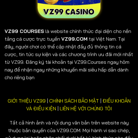
VZ99 COURSES
là website chính thức đại diện cho nền
tảng cá cược trực tuyến
VZ99.COM
tại Việt Nam. Tại
đây, người chơi có thể cập nhật đầy đủ thông tin cá
cược, tin tức sự kiện và các chương trình ưu đãi mới nhất
từ VZ99. Đăng ký tài khoản tại VZ99.Courses ngay hôm
nay để nhận ngay những khuyến mãi siêu hấp dẫn dành
cho riêng bạn
GIỚI THIỆU VZ99
|
CHÍNH SÁCH BẢO MẬT
|
ĐIỀU KHOẢN
VÀ ĐIỀU KIỆN
|
LIÊN HỆ VỚI CHÚNG TÔI
Tất cả hình ảnh và nội dung văn bản trên website này
thuộc bản quyền của VZ99.COM. Mọi hành vi sao chép,
sử dụng lại hoặc phân phối dưới bất kỳ hình thức nào đều