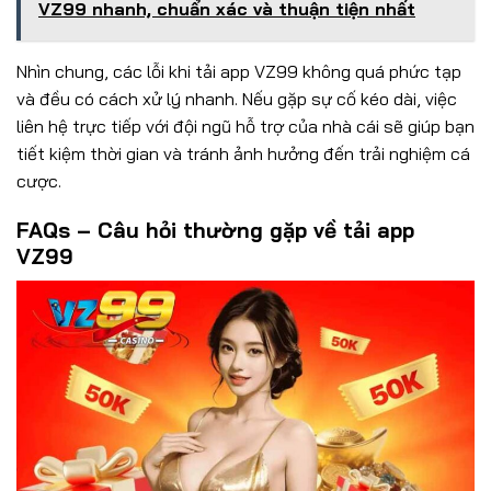
VZ99 nhanh, chuẩn xác và thuận tiện nhất
Nhìn chung, các lỗi khi tải app VZ99 không quá phức tạp
và đều có cách xử lý nhanh. Nếu gặp sự cố kéo dài, việc
liên hệ trực tiếp với đội ngũ hỗ trợ của nhà cái sẽ giúp bạn
tiết kiệm thời gian và tránh ảnh hưởng đến trải nghiệm cá
cược.
FAQs – Câu hỏi thường gặp về tải app
VZ99