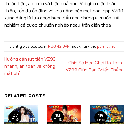
thuận tiện, an toàn và hiệu quả hơn. Với giao diện thân
thiện, tốc độ ổn định và khả năng bảo mật cao, app VZ99
xứng đáng là lựa chọn hàng đầu cho những ai muốn trải
nghiệm cá cược chuyên nghiệp ngay trên điện thoại.
This entry was posted in
HƯỚNG DẪN
. Bookmark the
permalink
.
Hướng dẫn rút tiền VZ99
Chia Sẻ Mẹo Chơi Roulette
nhanh, an toàn và không
VZ99 Giúp Bạn Chiến Thắng
mất phí
RELATED POSTS
07
18
19
Th3
Th12
Th12