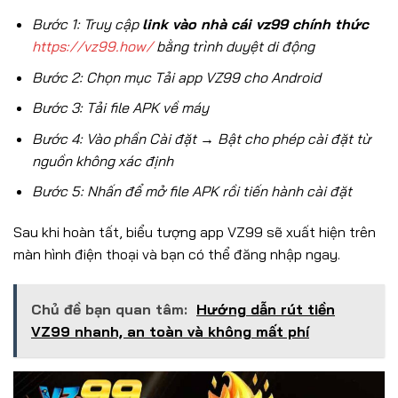
Bước 1: Truy cập
link vào nhà cái vz99 chính thức
https://vz99.how/
bằng trình duyệt di động
Bước 2: Chọn mục Tải app VZ99 cho Android
Bước 3: Tải file APK về máy
Bước 4: Vào phần Cài đặt → Bật cho phép cài đặt từ
nguồn không xác định
Bước 5: Nhấn để mở file APK rồi tiến hành cài đặt
Sau khi hoàn tất, biểu tượng app VZ99 sẽ xuất hiện trên
màn hình điện thoại và bạn có thể đăng nhập ngay.
Chủ đề bạn quan tâm:
Hướng dẫn rút tiền
VZ99 nhanh, an toàn và không mất phí