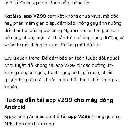
chế tối đa nguy cơ bị đánh cắp thông tin.
Ngoài ra,
app VZ99
cam kết không chứa virus, mã độc
hay phần mềm gián điệp, đảm bảo không gây ảnh hưởng
đến thiết bị của người dùng. Người chơi có thể yên tâm
sử dụng chung một tài khoản trên cả ứng dụng di động và
website mà không lo xung đột hay mất dữ liệu.
Lưu ý quan trọng: Để đảm bảo an toàn tuyệt đối, người
chơi tuyệt đối không tải app VZ99 từ các đường link
không rõ nguồn gốc, tránh nguy cơ bị giả mạo, chiếm
quyền truy cập tài khoản hoặc thất thoát tiền trong tài
khoản.
Hướng dẫn tải app VZ99 cho máy dòng
Android
Người dùng Android có thể
tải app VZ99
thông qua file
APK theo các bước sau: