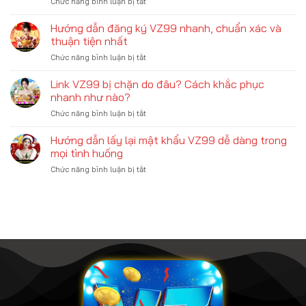
ở
Chức năng bình luận bị tắt
VZ99
không
Hướng
từng
mất
dẫn
Hướng dẫn đăng ký VZ99 nhanh, chuẩn xác và
bước,
phí
đăng
an
thuận tiện nhất
nhập
toàn,
ở
Chức năng bình luận bị tắt
VZ99
làm
Hướng
dễ
được
dẫn
Link VZ99 bị chặn do đâu? Cách khắc phục
dàng,
ngay
đăng
tối
nhanh như nào?
ký
ưu
ở
Chức năng bình luận bị tắt
VZ99
trải
Link
nhanh,
nghiệm
VZ99
Hướng dẫn lấy lại mật khẩu VZ99 dễ dàng trong
chuẩn
bị
xác
mọi tình huống
chặn
và
ở
Chức năng bình luận bị tắt
do
thuận
Hướng
đâu?
tiện
dẫn
Cách
nhất
lấy
khắc
lại
phục
mật
nhanh
khẩu
như
VZ99
nào?
dễ
dàng
trong
mọi