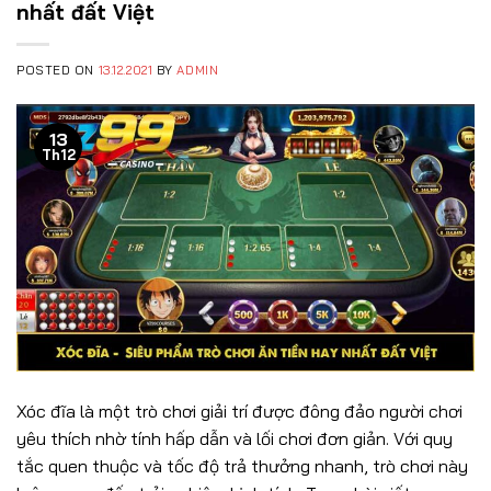
nhất đất Việt
POSTED ON
13.12.2021
BY
ADMIN
13
Th12
Xóc đĩa là một trò chơi giải trí được đông đảo người chơi
yêu thích nhờ tính hấp dẫn và lối chơi đơn giản. Với quy
tắc quen thuộc và tốc độ trả thưởng nhanh, trò chơi này