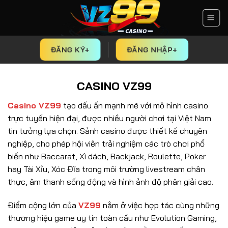
Skip
to
content
ĐĂNG KÝ+
ĐĂNG NHẬP+
CASINO VZ99
Casino VZ99
tạo dấu ấn mạnh mẽ với mô hình casino
trực tuyến hiện đại, được nhiều người chơi tại Việt Nam
tin tưởng lựa chọn. Sảnh casino được thiết kế chuyên
nghiệp, cho phép hội viên trải nghiệm các trò chơi phổ
biến như Baccarat, Xì dách, Backjack, Roulette, Poker
hay Tài Xỉu, Xóc Đĩa trong môi trường livestream chân
thực, âm thanh sống động và hình ảnh độ phân giải cao.
Điểm cộng lớn của
VZ99
nằm ở việc hợp tác cùng những
thương hiệu game uy tín toàn cầu như Evolution Gaming,