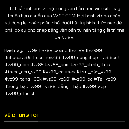
Tất cả hình ảnh và nội dung văn bản trên website này
thuộc bản quyền của VZ99.COM. Mọi hành vi sao chép,
sử dụng lại hoặc phân phối dưới bất kỳ hình thức nào đều
phải có sự cho phép bằng văn bản từ nền tảng giải trí nhà
cái VZ99.
Hashtag: #vz99 #vz99 casino #vz_99 #vz999
#nhacaivz99 #casinovz99 #vz99_dangnhap #vz99bet
#vz99_com #vz88 #vz88_com #vz99_chinh_thuc
#trang_chu_vz99 #vz99_courses #truy_cập_vz99
#vz99_tặng_100k #vz99_vz681 #vz99_gg #Tại_vz99
#Sòng_bạc_vz99 #vz99_đăng_nhập #vz99_app
#vz99_official
VỀ CHÚNG TÔI