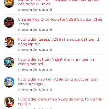
VZ99
thức
dẫn được ưu thích
–
cá
ở
Chức năng bình luận bị tắt
Hướng
cược
Cá
dẫn
thể
Vàng
Chia Sẻ Mẹo Chơi Roulette VZ99 Giúp Bạn Chiến
cách
thao
Thần
chơi
Thắng
ẵm
Tài
và
thưởng
ở
Chức năng bình luận bị tắt
–
Mẹo
lớn
Chia
Tựa
chơi
Sẻ
Hướng dẫn tải app VZ99 nhanh, cài đặt trên di
game
chiến
Mẹo
đổi
động lập tức
thắng
Chơi
thưởng
ở
Chức năng bình luận bị tắt
Roulette
hấp
Hướng
VZ99
dẫn
dẫn
Hướng dẫn rút tiền VZ99 nhanh, an toàn và
Giúp
được
tải
Bạn
không mất phí
ưu
app
Chiến
thích
ở
Chức năng bình luận bị tắt
VZ99
Thắng
Hướng
nhanh,
dẫn
Hướng dẫn nạp tiền VZ99 từng bước, an toàn,
cài
rút
đặt
làm được ngay
tiền
trên
ở
Chức năng bình luận bị tắt
VZ99
di
Hướng
nhanh,
động
dẫn
Hướng dẫn đăng nhập VZ99 dễ dàng, tối ưu trải
an
lập
nạp
toàn
nghiệm
tức
tiền
và