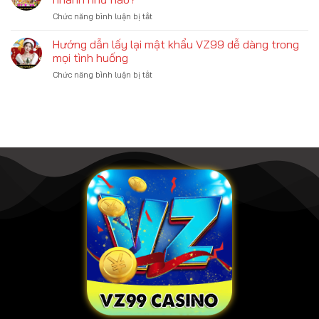
ký
ưu
ở
Chức năng bình luận bị tắt
VZ99
trải
Link
nhanh,
nghiệm
VZ99
Hướng dẫn lấy lại mật khẩu VZ99 dễ dàng trong
chuẩn
bị
xác
mọi tình huống
chặn
và
ở
Chức năng bình luận bị tắt
do
thuận
Hướng
đâu?
tiện
dẫn
Cách
nhất
lấy
khắc
lại
phục
mật
nhanh
khẩu
như
VZ99
nào?
dễ
dàng
trong
mọi
tình
huống