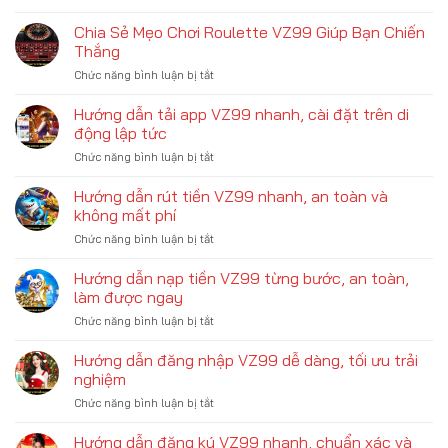
Cá
dẫn
thể
Vàng
Chia Sẻ Mẹo Chơi Roulette VZ99 Giúp Bạn Chiến
cách
thao
Thần
chơi
Thắng
ẵm
Tài
và
thưởng
ở
Chức năng bình luận bị tắt
–
Mẹo
lớn
Chia
Tựa
chơi
Sẻ
Hướng dẫn tải app VZ99 nhanh, cài đặt trên di
game
chiến
Mẹo
đổi
động lập tức
thắng
Chơi
thưởng
ở
Chức năng bình luận bị tắt
Roulette
hấp
Hướng
VZ99
dẫn
dẫn
Hướng dẫn rút tiền VZ99 nhanh, an toàn và
Giúp
được
tải
Bạn
không mất phí
ưu
app
Chiến
thích
ở
Chức năng bình luận bị tắt
VZ99
Thắng
Hướng
nhanh,
dẫn
Hướng dẫn nạp tiền VZ99 từng bước, an toàn,
cài
rút
đặt
làm được ngay
tiền
trên
ở
Chức năng bình luận bị tắt
VZ99
di
Hướng
nhanh,
động
dẫn
Hướng dẫn đăng nhập VZ99 dễ dàng, tối ưu trải
an
lập
nạp
toàn
nghiệm
tức
tiền
và
ở
Chức năng bình luận bị tắt
VZ99
không
Hướng
từng
mất
dẫn
Hướng dẫn đăng ký VZ99 nhanh, chuẩn xác và
bước,
phí