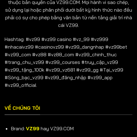
thuộc bản quyền của VZ99.COM. Mọi hành vi sao chép,
sử dụng lại hoặc phân phối dưới bất kỳ hình thức nào đều
phải có sự cho phép bằng văn bản từ nền tảng giải trí nhà
cái VZ99.
Hashtag: #vz99 #vz99 casino #vz_99 #vz999
#nhacaivz99 #casinovz99 #vz99_dangnhap #vz99bet
#vz99_com #vz88 #vz88_com #vz99_chinh_thuc
#trang_chu_vz99 #vz99_courses #truy_cập_vz99
#vz99_tặng_100k #vz99_vz681 #vz99_gg #Tại_vz99
#Sòng_bạc_vz99 #vz99_đăng_nhập #vz99_app
#vz99_official
VỀ CHÚNG TÔI
Brand:
VZ99
hay VZ99.COM