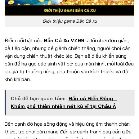
Giới thiệu game Bắn Cá Xu
Điểm nổi bật của
Bắn Cá Xu VZ99
là lối chơi đơn giản,
dễ tiếp cận, nhưng để giành chiến thắng, người chơi cần
vận dụng chiến thuật khéo léo. Bạn sẽ điều khiển súng
bắn để hạ gục các sinh vật bơi qua màn hình, mỗi loài đều
có giá trị thưởng riêng, phụ thuộc vào kích thước và độ
khó khi bắn.
Chủ đề bạn quan tâm:
Bắn cá Biển Đông -
Khám phá thiên nhiên nét kỳ vĩ tại Châu Á
Bên cạnh đồ họa sống động và hiệu ứng âm thanh chân
thực, trò chơi còn mang đến sự cạnh tranh gay cấn giữa