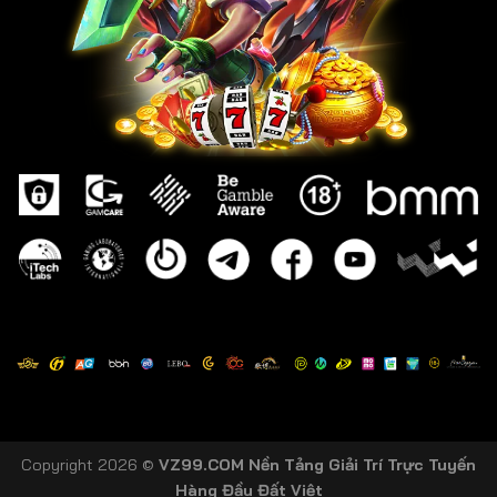
Copyright 2026 ©
VZ99.COM Nền Tảng Giải Trí Trực Tuyến
Hàng Đầu Đất Việt