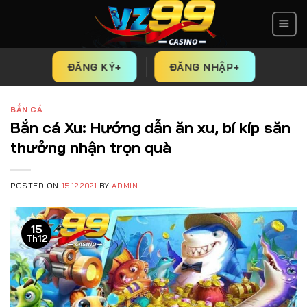
Skip
to
content
ĐĂNG KÝ+
ĐĂNG NHẬP+
BẮN CÁ
Bắn cá Xu: Hướng dẫn ăn xu, bí kíp săn
thưởng nhận trọn quà
POSTED ON
15.12.2021
BY
ADMIN
15
Th12