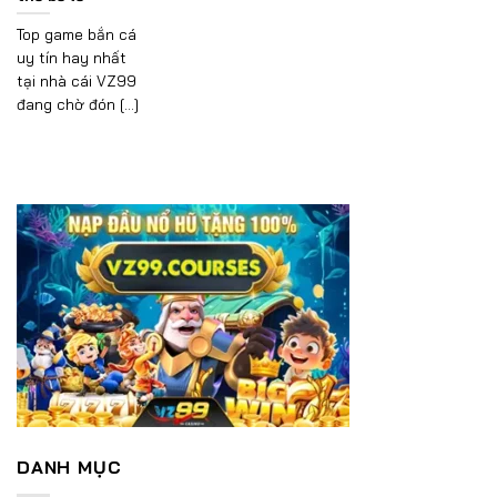
Top game bắn cá
uy tín hay nhất
tại nhà cái VZ99
đang chờ đón [...]
DANH MỤC