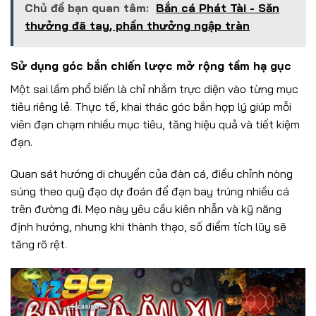
Chủ đề bạn quan tâm:
Bắn cá Phát Tài - Săn
thưởng đã tay, phần thưởng ngập tràn
Sử dụng góc bắn chiến lược mở rộng tầm hạ gục
Một sai lầm phổ biến là chỉ nhắm trực diện vào từng mục
tiêu riêng lẻ. Thực tế, khai thác góc bắn hợp lý giúp mỗi
viên đạn chạm nhiều mục tiêu, tăng hiệu quả và tiết kiệm
đạn.
Quan sát hướng di chuyển của đàn cá, điều chỉnh nòng
súng theo quỹ đạo dự đoán để đạn bay trúng nhiều cá
trên đường đi. Mẹo này yêu cầu kiên nhẫn và kỹ năng
định hướng, nhưng khi thành thạo, số điểm tích lũy sẽ
tăng rõ rệt.