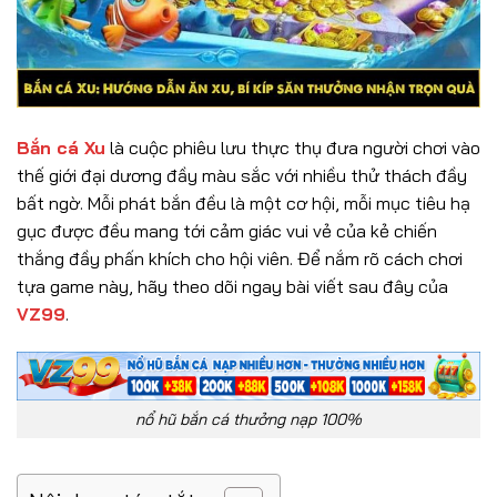
Bắn cá Xu
là cuộc phiêu lưu thực thụ đưa người chơi vào
thế giới đại dương đầy màu sắc với nhiều thử thách đầy
bất ngờ. Mỗi phát bắn đều là một cơ hội, mỗi mục tiêu hạ
gục được đều mang tới cảm giác vui vẻ của kẻ chiến
thắng đầy phấn khích cho hội viên. Để nắm rõ cách chơi
tựa game này, hãy theo dõi ngay bài viết sau đây của
VZ99
.
nổ hũ bắn cá thưởng nạp 100%